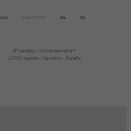
CIAS
CONTACTO
EN
FR
Bº Landeta – C/Orendaundi Nº7
20730 Azpeitia – Gipuzkoa – España