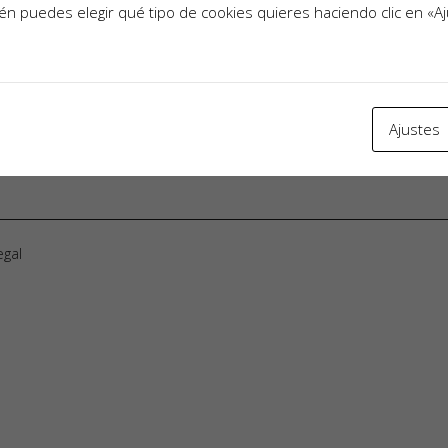
n puedes elegir qué tipo de cookies quieres haciendo clic en «A
Ajustes
egal