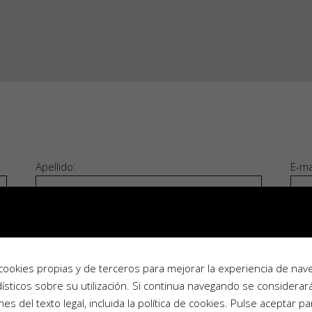
Apellido:
E-ma
Teléfono:
País
a cookies propias y de terceros para mejorar la experiencia de nav
adísticos sobre su utilización. Si continua navegando se considerar
es del texto legal, incluida la política de cookies. Pulse aceptar pa