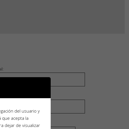
il:
:
egación del usuario y
á que acepta la
ra dejar de visualizar