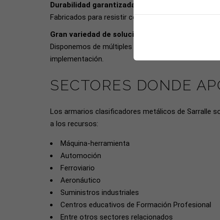
Durabilidad garantizada en uso industrial
Fabricados para resistir condiciones exigentes, aseg
Gran variedad de soluciones
Disponemos de múltiples configuraciones que permite
implementación.
SECTORES DONDE AP
Los armarios clasificadores metálicos de Sarralle 
a los recursos:
Máquina-herramienta
Automoción
Ferroviario
Aeronáutico
Suministros industriales
Centros educativos de Formación Profesional
Entre otros sectores relacionados