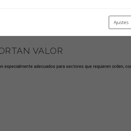
uran un rendimiento fiable y una vida útil prolongada incluso en ento
Ajustes
n adaptar cada armario a diferentes requisitos funcionales y opera
ORTAN VALOR
son especialmente adecuados para sectores que requieren orden, con