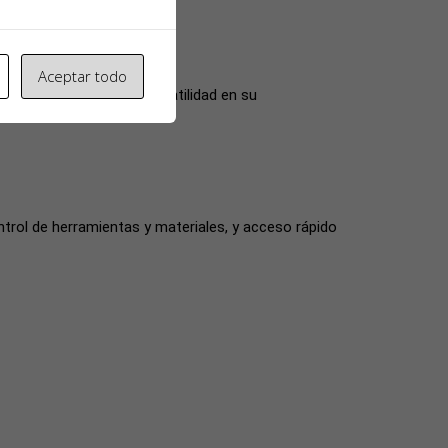
rnos de trabajo intensivo.
Aceptar todo
tivos, garantizando versatilidad en su
trol de herramientas y materiales, y acceso rápido